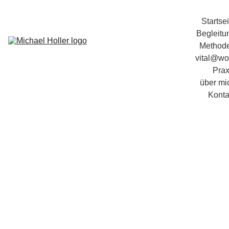
Startsei
Begleitu
Method
vital@wo
Prax
über mi
Konta
Betriebliche 
Gesundheitsförderung