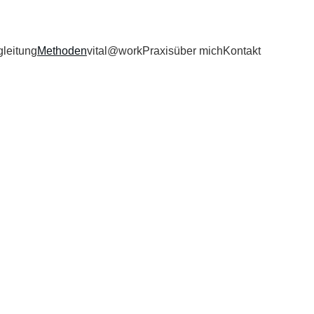
leitung
Methoden
vital@work
Praxis
über mich
Kontakt